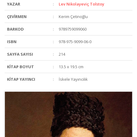
YAZAR
:
Lev Nikolayeviç Tolstoy
ÇEVİRMEN
:
Kerim Çetinoğlu
BARKOD
:
9789759099060
ISBN
:
978-975-9099-06-0
SAYFA SAYISI
:
214
KİTAP BOYUT
:
13.5 x 19.5 cm
KİTAP YAYINCI
:
İskele Yayıncılık