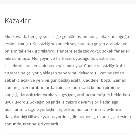
Kazaklar
Moskova'da her şey sessizliğe gömülmüş, bomboş sokaklar soğuğa
teslim olmuştu. Sessizliği bozan tek şey, nadiren geçen arabalar ve
onların tekerlek gıcırtılarıydı. Pencerelerde ışık yoktu; sokak fenerleri
bile sönmüştü. Her şeyin ve herkesin uyuduğu bu saatlerde,
kiliselerde tam tersi bir hava hâkimdi oysa. Çanlar sessizliğe kafa
tutarcasına çalıyor, yaklaşan sabahı müjdeliyordu. Evet, birazdan
sabah olacak ve yeni bir gün başlayacaktı. Caddeler boştu. Zaman
zaman gececi arabacılardan biri, ardında karla kumun birbirine
karıştığı daracık izler bırakarak geçiyor, arabacılar müşteri beklerken
uyukluyordu. Sokağın başında, altmışını devirmiş bir kadın ağır
adımlarla, rastgele yerleştirilmiş birkaç mumun kırmızı alevlerinin
dalgalandığı kiliseye yaklaşıyordu. İşçiler uyanmış, uzun kış gecesinin
sonunda, işlerine gidiyorlardı.