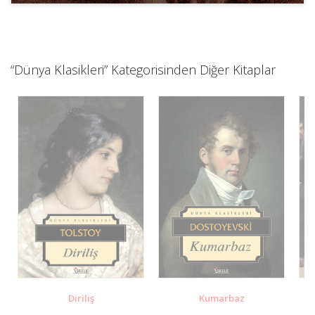
“Dünya Klasikleri” Kategorisinden Diğer Kitaplar
Diriliş
Kumarbaz
K