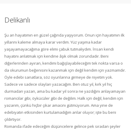
Delikanlı
Şu an hayatımın en güzel çağında yaşıyorum. Onun için hayatımın ilk
yıllarını kaleme almaya karar verdim. Yüz yaşıma kadar
yaşayamayacağıma göre elimi çabuk tutmalıydım. İnsan kendi
hayatını anlatmak için kendine âşık olmak zorundadır. Beni
diğerlerinden ayıran, kendimi bağışlayabileceğim tek nokta varsa o
da okurumun beğenisini kazanmak için değil kendim için yazmamdır.
Öyle edebi sanatlara, söz oyunlarına girmeye de niyetim yok.
Sadece ve sadece olayları yazacağım. Ben otuz yıl, kırk yıl hiç
durmadan yazan, ama bu kadar yıl sonra ne yazdığını anlayamayan
romancılar gibi, öykücüler gibi de değilim. Halk için değil, kendim için
yazarım, çünkü hiçbir çıkar amacını gütmüyorum. Ama yine de
edebiyatın etkisinden kurtulamadığım anlar oluyor; işte bu beni
çıldırtıyor.
Romanda ifade edeceğim düşüncelere gelince pek sıradan şeyler