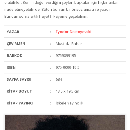
olabilirler. Benim değer verdiğim şeyler, başkaları için hiçbir anlam
ifade etmeyebilir de. Bütün bunları bir önsöz amacı ile yazdım.
Bundan sonra artık hayat hikâyeme geçebilirim.
YAZAR
:
Fyodor Dostoyevski
ÇEVİRMEN
:
Mustafa Bahar
BARKOD
:
9759099195
ISBN
:
975-9099-19-5
SAYFA SAYISI
:
684
KİTAP BOYUT
:
13.5 x 19.5 cm
KİTAP YAYINCI
:
İskele Yayıncılık